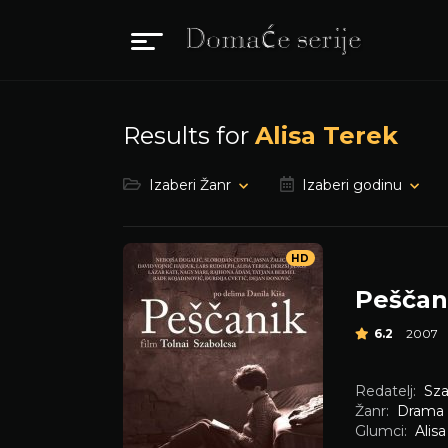
Results for
Alisa Terek
Izaberi Žanr
Izaberi godinu
HD
Peščan
6.2
2007
Redatelj:
Sza
Žanr:
Drama
Glumci:
Alis