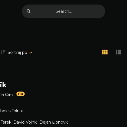
Sortiraj po
ik
HD
1h 50m
bolcs Tolnai
a Terek
,
David Vojnić
,
Dejan Đonović