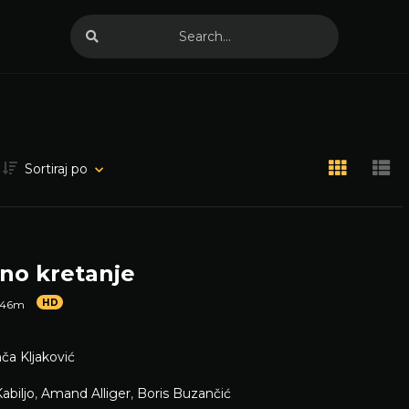
Sortiraj po
no kretanje
HD
 46m
ča Kljaković
Kabiljo
,
Amand Alliger
,
Boris Buzančić