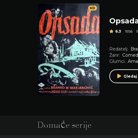
HD
Opsad
6.3
1956
Redatelj:
Bra
Žanr:
Comed
Glumci:
Aman
Gledaj