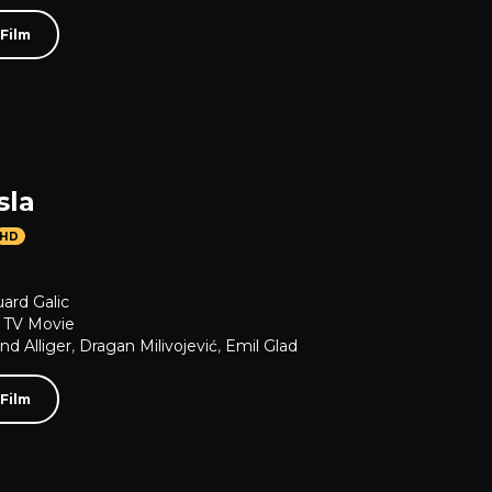
 Film
sla
HD
ard Galic
,
TV Movie
d Alliger
,
Dragan Milivojević
,
Emil Glad
 Film