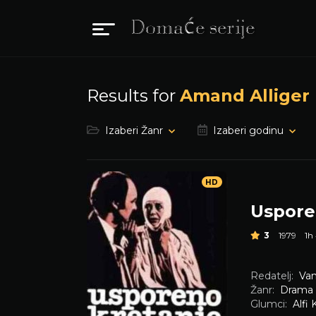
Results for
Amand Alliger
Izaberi Žanr
Izaberi godinu
HD
Uspore
3
1979
1h
Redatelj:
Van
Žanr:
Drama
Glumci:
Alfi 