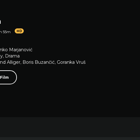
a
HD
1h 55m
nko Marjanović
y
,
Drama
d Alliger
,
Boris Buzančić
,
Goranka Vruš
 Film