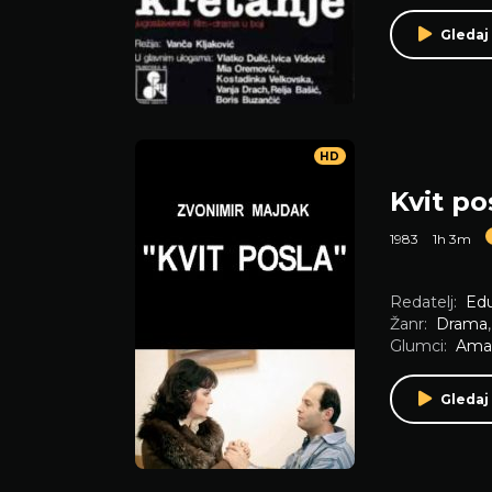
Gledaj
HD
Kvit po
1983
1h 3m
Redatelj:
Edu
Žanr:
Drama
Glumci:
Aman
Gledaj