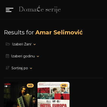
Results for
Amar Selimović
Izaberi Žanr
Izaberi godinu
Sortiraj po
HD
HD