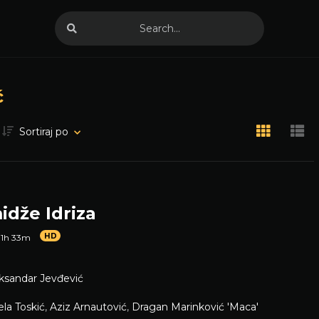
ć
Sortiraj po
idže Idriza
HD
1h 33m
ksandar Jevđević
la Toskić
,
Aziz Arnautović
,
Dragan Marinković 'Maca'