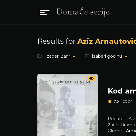
Results for
Aziz Arnautovi
Izaberi Žanr
Izaberi godinu
HD
Kod am
7.5
2004
Redatelj:
Ale
Žanr:
Drama
Glumci:
Arme