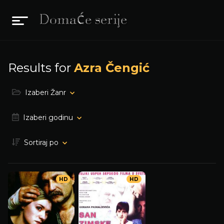
Results for
Azra Čengić
Izaberi Žanr
Izaberi godinu
Sortiraj po
HD
HD