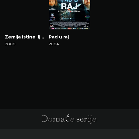
Zemlja istine, ljubavi i slobode
Pad u raj
2000
2004