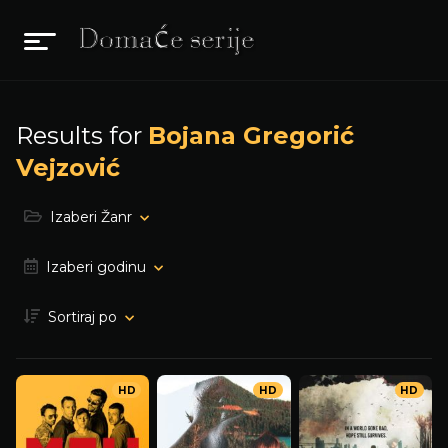
Results for
Bojana Gregorić
Vejzović
Izaberi Žanr
Izaberi godinu
Sortiraj po
HD
HD
HD