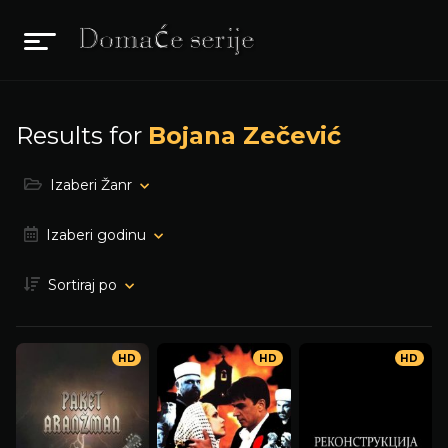
Results for
Bojana Zečević
Izaberi Žanr
Izaberi godinu
Sortiraj po
HD
HD
HD