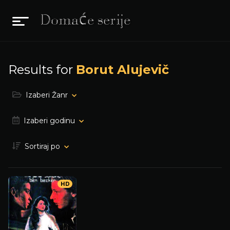
Results for
Borut Alujevič
Izaberi Žanr
Izaberi godinu
Sortiraj po
HD