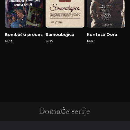
Bombaški proces
Samoubojica
Kontesa Dora
1978
1985
1990