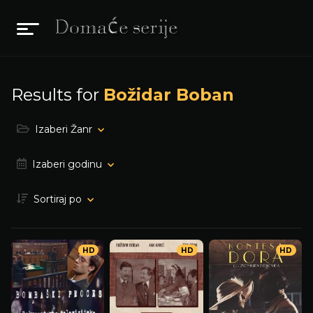
Results for
Božidar Boban
Izaberi Žanr
Izaberi godinu
Sortiraj po
HD
HD
HD