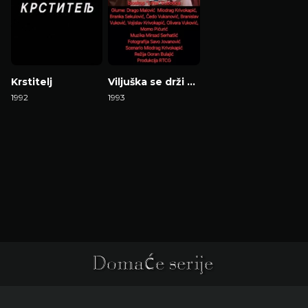
Krstitelj
Viljuška se drži u lijevu ruku
1992
1993