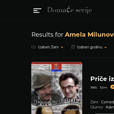
Results for
Amela Milunov
Izaberi Žanr
Izaberi godinu
Priče i
1985
50m
Žanr:
Comed
Glumci:
Ade