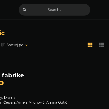
ić
Sortiraj po
z fabrike
HD
y
,
Drama
m Čejvan
,
Amela Milunović
,
Amina Gutić