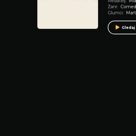
Redatelj:
Mla
Žanr:
Comed
Glumci:
Mart
Gledaj 