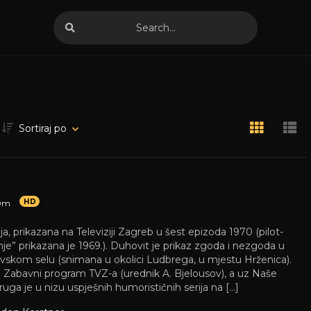
Sortiraj po
HD
0m
ja, prikazana na Televiziji Zagreb u šest epizoda 1970 (pilot-
nje” prikazana je 1969.). Duhovit je prikaz zgoda i nezgoda u
skom selu (snimana u okolici Ludbrega, u mjestu Hrženica).
e Zabavni program TVZ-a (urednik A. Bjelousov), a uz Naše
uga je u nizu uspješnih humorističnih serija na […]