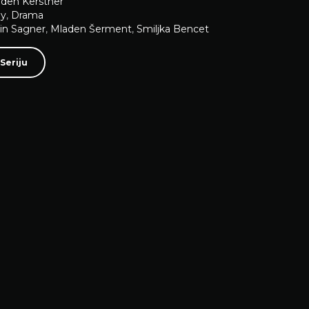
den Kerstner
y
,
Drama
in Sagner
,
Mladen Šerment
,
Smiljka Bencet
Seriju