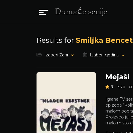
Results for
Smiljka Bencet
Izaberi Žanr
Izaberi godinu
Mejaši
7
1970
6
Igrana TV seri
epizoda “Koli
malom podrav
Proizveo ju j
malo misto dr