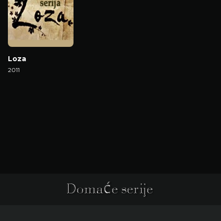
Loza
2011