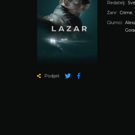
Redatelj:
Sve
Žanr:
Crime
,
Glumci:
Alex
Gora
Podijeli