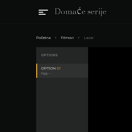
Početna
Filmovi
Lazar
OPTIONS
OPTION
01
Hqq - -