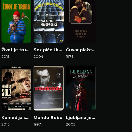
Život je truba
Sex piće i krvoproliće
Čuvar plaže u zimskom periodu
2015
2004
1976
Gledaj Film
Gledaj Film
Gledaj Film
Komedija suza
Mondo Bobo
Ljubljana je ljubljena
2016
1997
2005
Gledaj Film
Gledaj Film
Gledaj Film