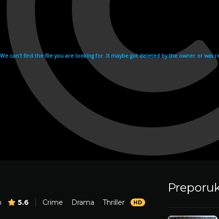
Preporu
m
5.6
Crime
Drama
Thriller
HD