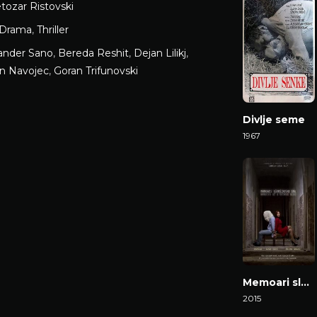
tozar Ristovski
Drama
,
Thriller
ander Sano
,
Bereda Reshit
,
Dejan Lilikj
,
n Navojec
,
Goran Trifunovski
Divlje seme
1967
Gledaj Film
Memoari slomljenog uma
2015
Gledaj Film