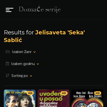
Results for
Jelisaveta 'Seka'
Sablić
Izaberi Žanr
Izaberi godinu
Sortiraj po
HD
HD
HD