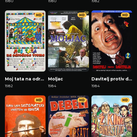
1980
1980
1982
HD
HD
HD
Moj tata na određeno vreme
Moljac
Davitelj protiv davitelja
1982
1984
1984
HD
HD
HD