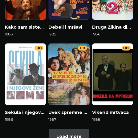
Kako sam sistematski uništen od idiota
Debeli i mršavi
Druga Žikina dinastija
1983
1985
1986
HD
HD
HD
Sekula i njegove žene
Uvek spremne žene
Vikend mrtvaca
1986
1987
1988
Load more