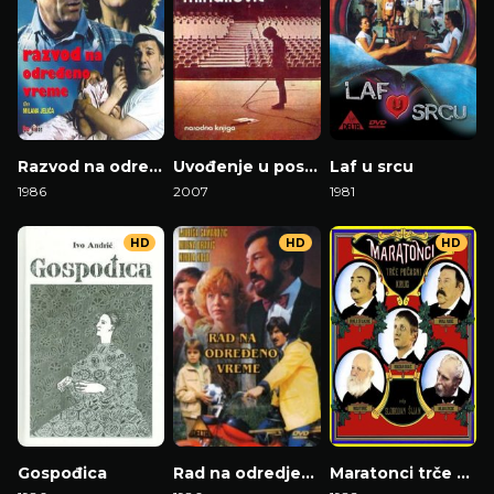
Razvod na određeno vreme
Uvođenje u posao
Laf u srcu
1986
2007
1981
HD
HD
HD
Gospođica
Rad na odredjeno vreme
Maratonci trče počasni krug