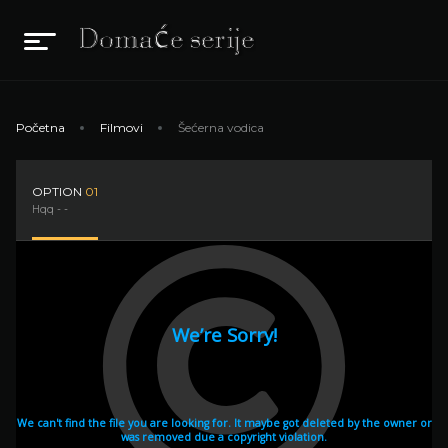
Početna
Filmovi
Šećerna vodica
OPTION
01
Hqq - -