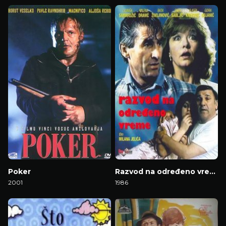
Gledaj Film
Gledaj Film
Poker
Razvod na određeno vreme
2001
1986
Gledaj Film
Gledaj Film