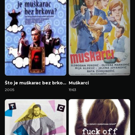
Što je muškarac bez brkova?
Muškarci
2005
1963
Gledaj Film
Gledaj Film