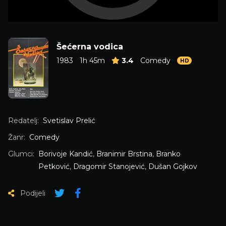
Šećerna vodica
1983
1h 45m
3.4
Comedy
HD
Redatelj:
Svetislav Prelić
Žanr:
Comedy
Glumci:
Borivoje Kandić
,
Branimir Brstina
,
Branko
Petković
,
Dragomir Stanojević
,
Dušan Gojkov
Podijeli