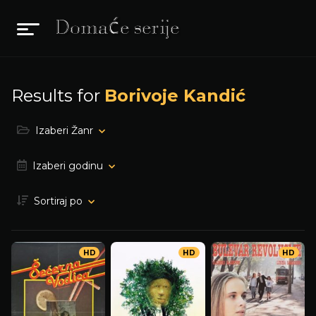
Results for
Borivoje Kandić
Izaberi Žanr
Izaberi godinu
Sortiraj po
HD
HD
HD