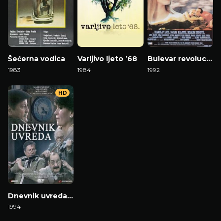
Šećerna vodica
Varljivo ljeto ’68
Bulevar revolucije
1983
1984
1992
HD
Dnevnik uvreda 1993
1994