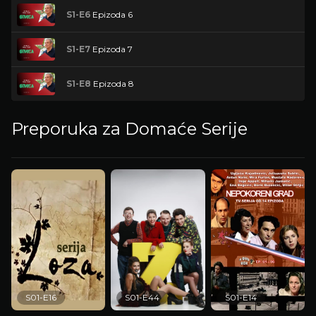
S1-E6
Epizoda 6
S1-E7
Epizoda 7
S1-E8
Epizoda 8
Preporuka za Domaće Serije
S01-E16
S01-E44
S01-E14