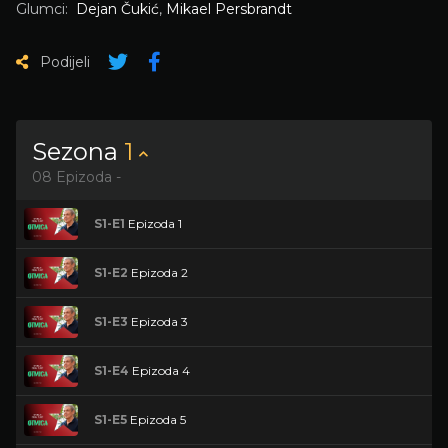
Glumci:
Dejan Čukić
,
Mikael Persbrandt
Podijeli
Sezona
1
08 Epizoda -
S1-E1
Epizoda 1
S1-E2
Epizoda 2
S1-E3
Epizoda 3
S1-E4
Epizoda 4
S1-E5
Epizoda 5