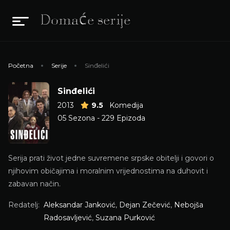
Početna
Serije
Sinđelići
Sinđelići
2013
9.5
Komedija
05 Sezona - 229 Epizoda
Serija prati život jedne suvremene srpske obitelji i govori o
njihovim običajima i moralnim vrijednostima na duhovit i
zabavan način.
Redatelj:
Aleksandar Janković
,
Dejan Zečević
,
Nebojša
Radosavljević
,
Suzana Purković