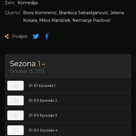
Žanr:
Komedija
Glumci:
Boris Komnenić
,
Brankica Sebastijanović
,
Jelena
Košara
,
Milos Klanšček
,
Nemanja Pavlović
Podijeli
Sezona
1
October 13, 2013
S1-E1
Epizoda 1
S1-E2
Epizoda 2
S1-E3
Epizoda 3
S1-E4
Epizoda 4