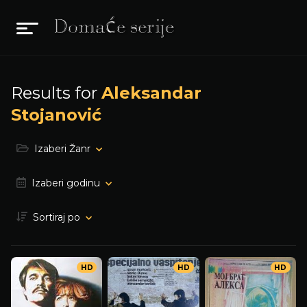
Results for
Aleksandar
Stojanović
Izaberi Žanr
Izaberi godinu
Sortiraj po
HD
HD
HD