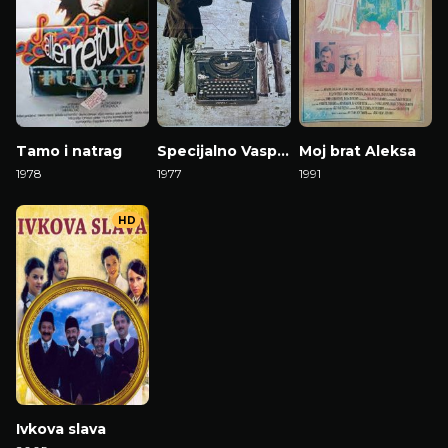
Tamo i natrag
Specijalno Vaspitanje
Moj brat Aleksa
1978
1977
1991
HD
Ivkova slava