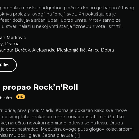
g pronalazi rimsku nadgrobnu ploču za kojom je tragao čitavog
okriva prolaz s “ovog” na “onaj” svet. Pri pokušaju da je
esor doživljava srčani udar i ubrzo umre. Mrtav samo za
 u stvari nalazi u nekoj vrsti stanja “između života i smrti”.
an Marković
y
,
Drama
sandar Berček
,
Aleksandra Pleskonjić Ilić
,
Anica Dobra
 Film
 propao Rock’n’Roll
HD
1h 46m
ri priče, prva priča: Mladić Koma je pokazao kako sve može
ti od svog tate, makar pri tome morao postati i nindža. Tko
ke, naročito novokomponirane, otkriva se na kraju. Druga
a je opet nastradao. Međutim, ovoga puta glogov kolac, srebrni
 nisu mu došli glave. Jedna plavuša […]