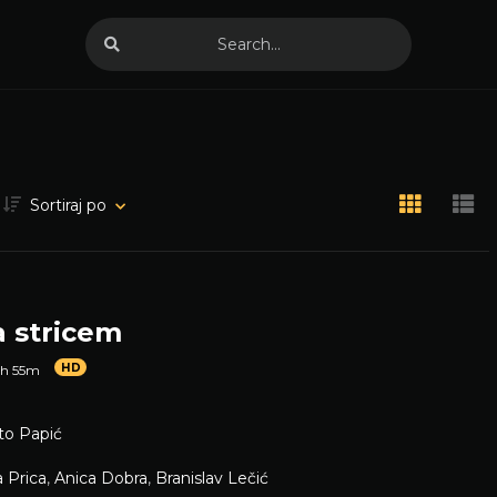
Sortiraj po
a stricem
HD
1h 55m
to Papić
 Prica
,
Anica Dobra
,
Branislav Lečić