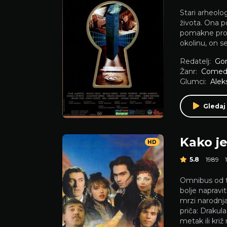
Stari arheolo
života. Ona p
pomakne prof
okolinu, on se
Redatelj:
Gor
Žanr:
Comed
Glumci:
Alek
Gledaj
Kako je
HD
5.8
1989
Omnibus od t
bolje napravi
mrzi narodnja
priča: Drakul
metak ili križ