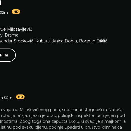
i
HD
 32m
đe Milosavljević
y
,
Drama
sandar Srećković 'Kubura'
,
Anica Dobra
,
Bogdan Diklić
 Film
HD
1h 30m
u vrijeme Miloševićevog pada, sedamnaestogodišnja Nataša
 rubu je očaja: njezin je otac, policijski inspektor, ustrijeljen pod
lnostima. Zbog toga ona zapušta školu, u svađi je s majkom, a
i istinu pod svaku cijenu, počinje upadati u društvo kriminalca