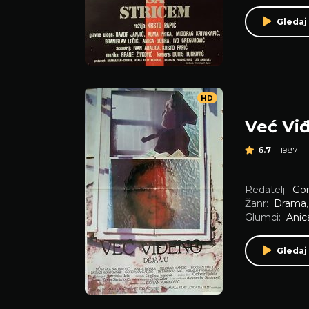
Gledaj
HD
Već Vi
6.7
1987
Redatelj:
Gor
Žanr:
Drama
Glumci:
Anic
Gledaj