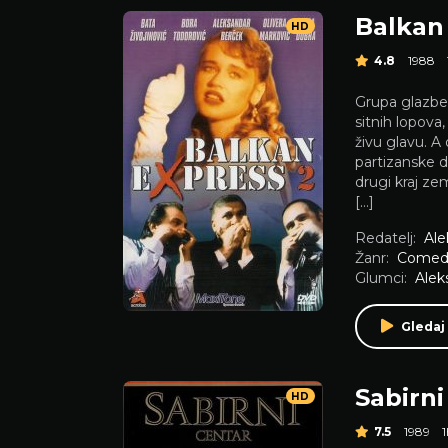
Balkan
HD
4.8
1988
Grupa glazben
sitnih lopova
živu glavu. 
partizanske d
drugi kraj ze
[…]
Redatelj:
Ale
Žanr:
Comed
Glumci:
Alek
Gledaj
Sabirni
HD
7.5
1989