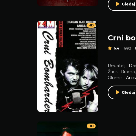
Gledaj
HD
Crni b
6.4
1992
Redatelj:
Dar
Žanr:
Drama
Glumci:
Anic
Gledaj
HD