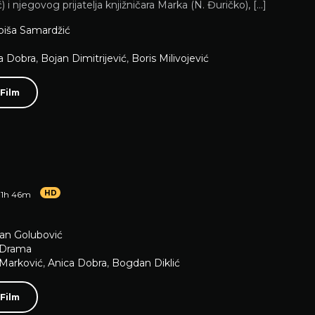
ć) i njegovog prijatelja knjižničara Marka (N. Đuričko), […]
biša Samardžić
a Dobra
,
Bojan Dimitrijević
,
Boris Milivojević
 Film
HD
1h 46m
an Golubović
Drama
Marković
,
Anica Dobra
,
Bogdan Diklić
 Film