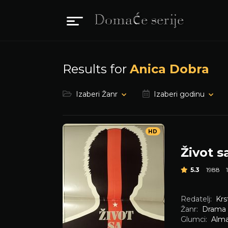
Results for
Anica Dobra
Izaberi Žanr
Izaberi godinu
HD
Život s
5.3
1988
Redatelj:
Krs
Žanr:
Drama
Glumci:
Alma