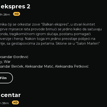
 ekspres 2
HD
1h 28m
ika čiji se orkestar zove “Balkan ekspres”, u stvari kvintet
, prve mjesece rata provode brinući se jedino kako da sačuvaju
A onda, tragikomičnom igrom slučaja, postanu pomagači
iverzije i heroji. Nakon toga im jedino preostaje pobjeći na
mlje, sa gestapovcima za petama. Sklone se u “Salon Marlen”
ksandar Đorđević
y
,
War
sandar Berček
,
Aleksandar Matić
,
Aleksandra Petković
 Film
 centar
HD
1h 38m