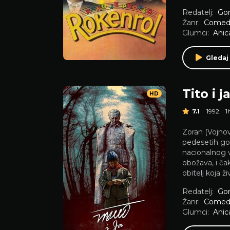
Redatelj:
Gor
Žanr:
Comed
Glumci:
Anic
Gledaj
Tito i j
HD
7.1
1992
1
Zoran (Vojnov
pedesetih god
nacionalnog v
obožava, i ča
obitelj koja ž
Redatelj:
Gor
Žanr:
Comed
Glumci:
Anic