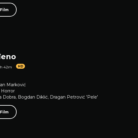
 Film
đeno
HD
1h 42m
an Marković
,
Horror
a Dobra
,
Bogdan Diklić
,
Dragan Petrović 'Pele'
 Film