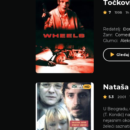
Točkov
7
1998
1h
Redatelj:
Đor
Žanr:
Comed
Glumci:
Alek
Gledaj
Nataša
HD
5.3
2001
U Beogradu, 
(T. Kondić) na
nejasnim oko
želeći saznat