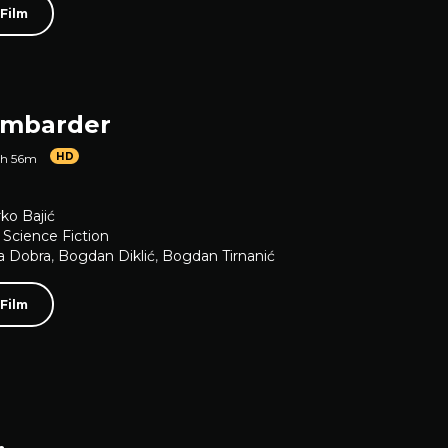
 Film
ombarder
HD
1h 56m
ko Bajić
,
Science Fiction
a Dobra
,
Bogdan Diklić
,
Bogdan Tirnanić
 Film