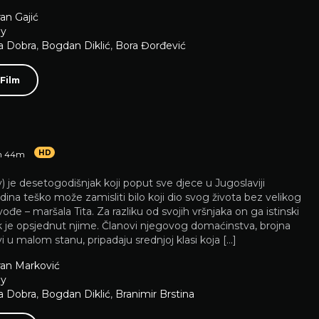
an Gajić
y
a Dobra
,
Bogdan Diklić
,
Bora Đorđević
 Film
a
HD
h 44m
) je desetogodišnjak koji poput sve djece u Jugoslaviji
ina teško može zamisliti bilo koji dio svog života bez velikog
ođe – maršala Tita. Za razliku od svojih vršnjaka on ga istinski
k je opsjednut njime. Članovi njegovog domaćinstva, brojna
ivi u malom stanu, pripadaju srednjoj klasi koja […]
an Marković
y
a Dobra
,
Bogdan Diklić
,
Branimir Brstina