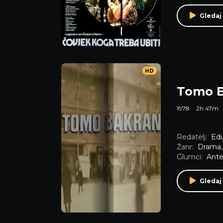
Gledaj
HD
Tomo 
1978
2h 47m
Redatelj:
Edu
Žanr:
Drama
Glumci:
Ante
Gledaj