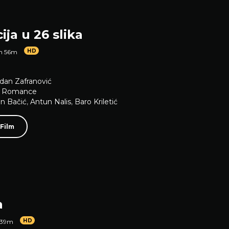
ja u 26 slika
HD
1h 56m
dan Zafranović
,
Romance
n Bačić
,
Antun Nalis
,
Baro Kriletić
 Film
a
HD
 39m