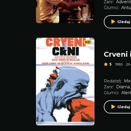
Žanr:
Advent
Glumci:
Antu
Gledaj
HD
Crveni 
5
1985
2h
Redatelj:
Mir
Žanr:
Drama
Glumci:
Alen
Gledaj