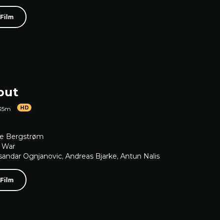
 Film
put
HD
 35m
re Bergstrøm
,
War
sandar Ognjanovic
,
Andreas Bjarke
,
Antun Nalis
 Film