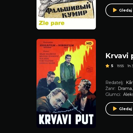
Gledaj
HD
Krvavi 
5
1955
1h
Redatelj:
Kå
Žanr:
Drama
Glumci:
Alek
Gledaj