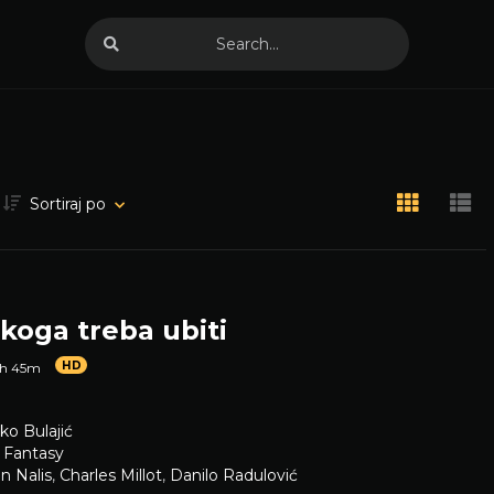
Sortiraj po
koga treba ubiti
HD
1h 45m
jko Bulajić
,
Fantasy
n Nalis
,
Charles Millot
,
Danilo Radulović