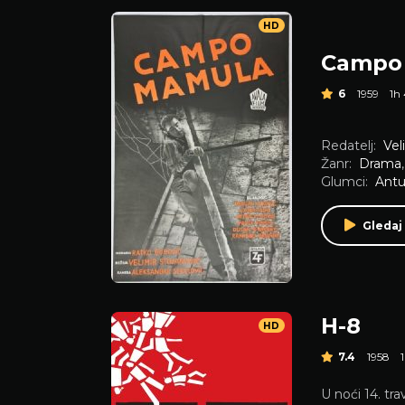
HD
Campo
6
1959
1h
Redatelj:
Vel
Žanr:
Drama
Glumci:
Antu
Gledaj
H-8
HD
7.4
1958
U noći 14. tr