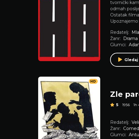
tvornički kam
odmah poslije 
Ostatak film
Upoznajemo s
Redatelj:
Ml
Žanr:
Drama
Glumci:
Adam
Gledaj
HD
Zle pa
5
1956
1h
Redatelj:
Vel
Žanr:
Comed
Glumci:
Antu