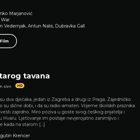
nko Marjanović
,
War
 Vedernjak
,
Antun Nalis
,
Dubravka Gall
 Film
starog tavana
HD
1h 41m
su dva dječaka, jedan iz Zagreba a drugi iz Praga. Zajedničko
o su slične dobi, i da su radio-amateri. Vrijeme školskih praznika
rovesti zajedno. Miro poziva u goste svog češkog prijatelja i
 Hvaru. Ljetovanje im postaje nevjerojatno zanimljivo i
je kada na starom […]
gutin Krencer