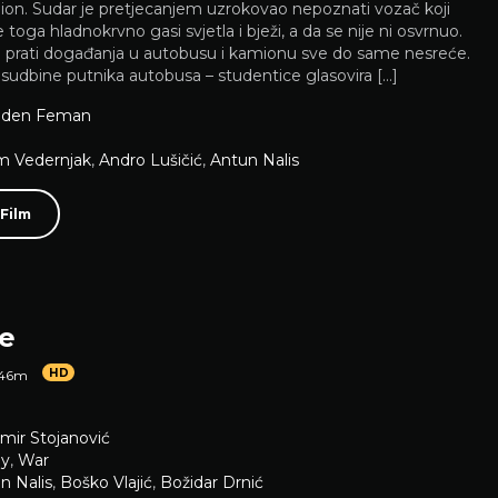
ion. Sudar je pretjecanjem uzrokovao nepoznati vozač koji
toga hladnokrvno gasi svjetla i bježi, a da se nije ni osvrnuo.
a prati događanja u autobusu i kamionu sve do same nesreće.
udbine putnika autobusa – studentice glasovira […]
aden Feman
 Vedernjak
,
Andro Lušičić
,
Antun Nalis
 Film
re
HD
 46m
imir Stojanović
y
,
War
n Nalis
,
Boško Vlajić
,
Božidar Drnić