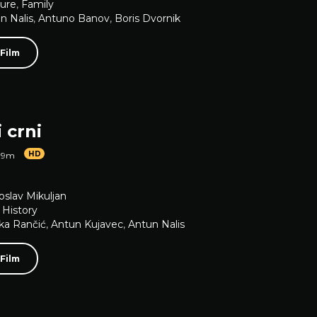
ure
,
Family
n Nalis
,
Antuno Banov
,
Boris Dvornik
 Film
i crni
HD
 9m
oslav Mikuljan
,
History
ka Rančić
,
Antun Kujavec
,
Antun Nalis
 Film