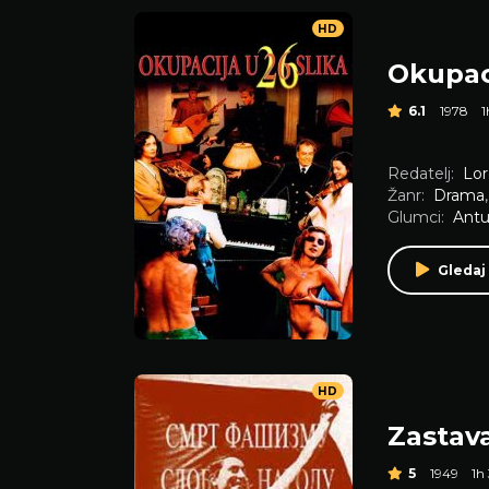
HD
Okupaci
6.1
1978
Redatelj:
Lor
Žanr:
Drama
Glumci:
Antu
Gledaj
HD
Zastav
5
1949
1h