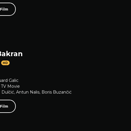
 Film
Bakran
HD
ard Galic
,
TV Movie
 Dulčić
,
Antun Nalis
,
Boris Buzančić
 Film