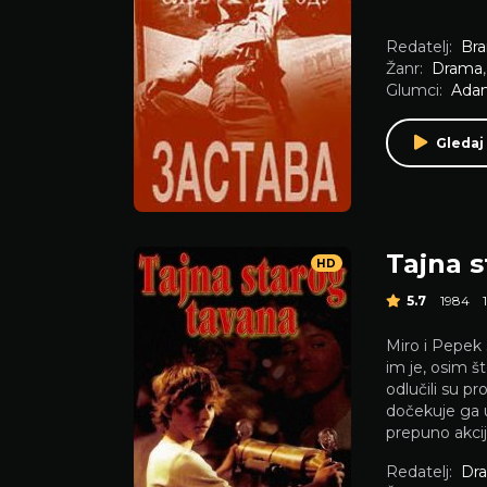
Redatelj:
Bra
Žanr:
Drama
Glumci:
Adam
Gledaj
Tajna 
HD
5.7
1984
Miro i Pepek 
im je, osim št
odlučili su p
dočekuje ga u
prepuno akci
Redatelj:
Dra