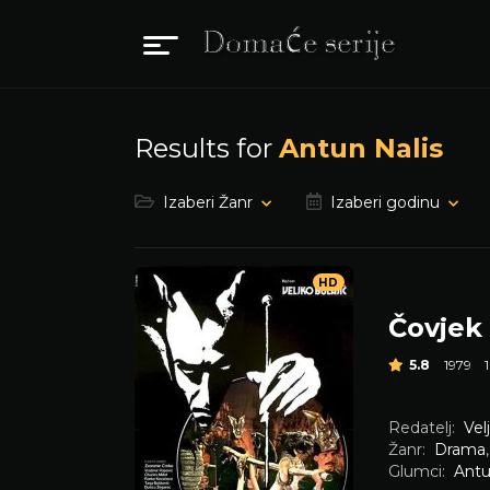
Results for
Antun Nalis
Izaberi Žanr
Izaberi godinu
HD
Čovjek 
5.8
1979
Redatelj:
Vel
Žanr:
Drama
Glumci:
Antu