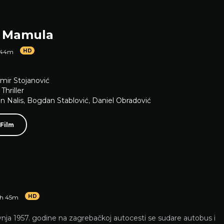
 Mamula
HD
 44m
imir Stojanović
,
Thriller
n Nalis
,
Bogdan Stablović
,
Daniel Obradović
 Film
HD
1h 45m
avnja 1957. godine na zagrebačkoj autocesti se sudare autobus i