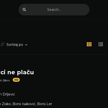
Sortiraj po
ci ne plaču
HD
1h 38m
n Drljević
n Zisko
,
Boris Isaković
,
Boris Ler