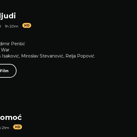
ljudi
HD
9
1h 20m
dimir Perišić
,
War
s Isaković
,
Miroslav Stevanović
,
Relja Popović
 Film
pomoć
HD
h 21m