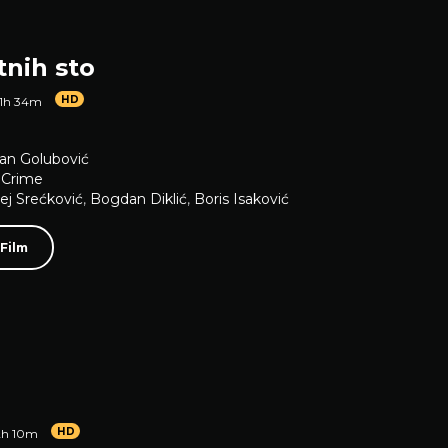
tnih sto
HD
1h 34m
an Golubović
,
Crime
ej Srećković
,
Bogdan Diklić
,
Boris Isaković
 Film
HD
2h 10m