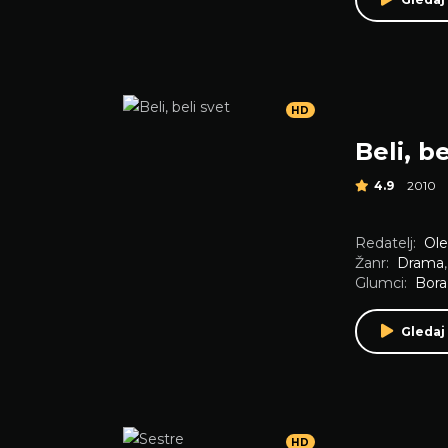
HD
Beli, be
4.9
2010
Redatelj:
Ole
Žanr:
Drama
Glumci:
Bora
Gledaj
HD