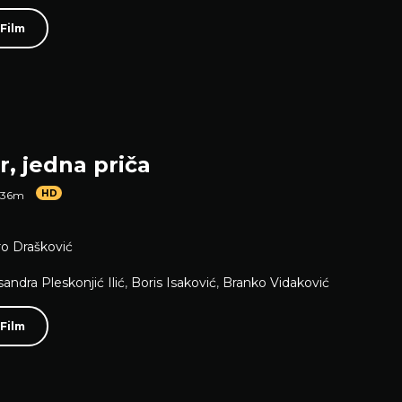
 Film
, jedna priča
HD
 36m
o Drašković
sandra Pleskonjić Ilić
,
Boris Isaković
,
Branko Vidaković
 Film