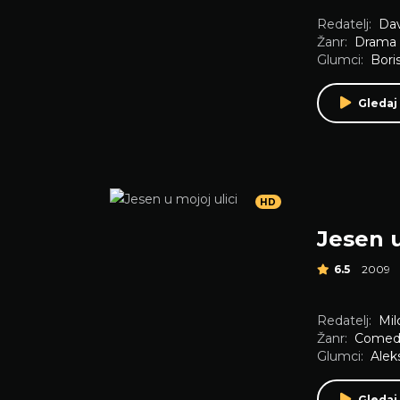
Redatelj:
Dav
Žanr:
Drama
Glumci:
Bori
Gledaj
HD
Jesen u
6.5
2009
Redatelj:
Mil
Žanr:
Comed
Glumci:
Alek
Gledaj