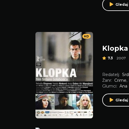
Gledaj
HD
Klopka
7.3
2007
Redatelj:
Srd
Žanr:
Crime
,
Glumci:
Ana 
Gledaj