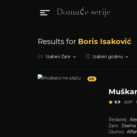
Results for
Boris Isaković
Izaberi Žanr
Izaberi godinu
HD
Muškar
6.9
2017
Redatelj:
Ale
Žanr:
Drama
Glumci:
Affa