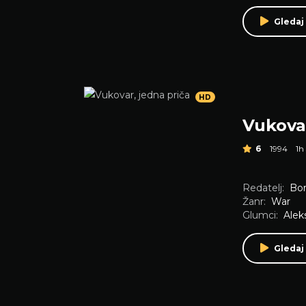
Gledaj
HD
Vukovar
6
1994
1h
Redatelj:
Bor
Žanr:
War
Glumci:
Alek
Gledaj