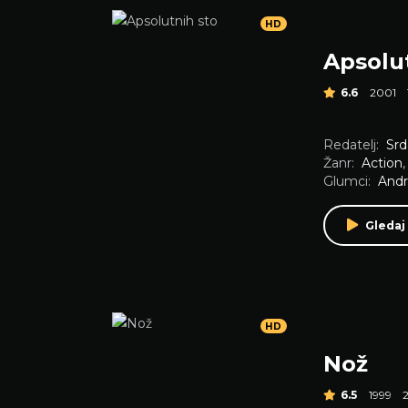
HD
Apsolu
6.6
2001
Redatelj:
Srd
Žanr:
Action
Glumci:
Andr
Gledaj
HD
Nož
6.5
1999