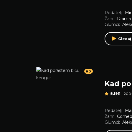
Redatelj:
Mir
Žanr:
Drama
Glumci:
Alek
Gledaj
HD
Kad po
8.193
200
Redatelj:
Mar
Žanr:
Comed
Glumci:
Alek