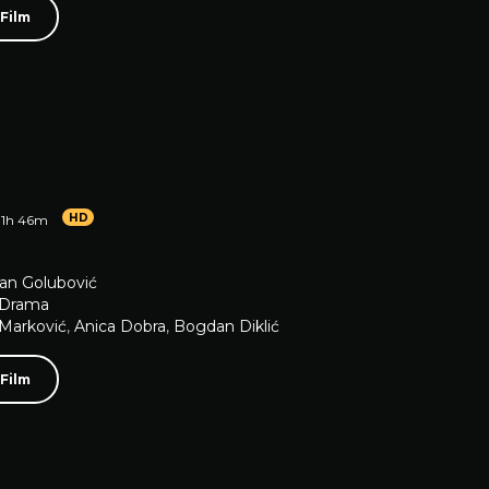
 Film
HD
1h 46m
an Golubović
Drama
Marković
,
Anica Dobra
,
Bogdan Diklić
 Film