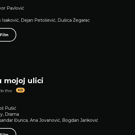
or Pavlović
s Isaković
,
Dejan Petošević
,
Dušica Žegarac
 Film
 mojoj ulici
HD
1h 17m
oš Pušić
y
,
Drama
sandar Đurica
,
Ana Jovanović
,
Bogdan Janković
 Film