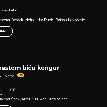
oslav Lekić
sandar Berček
,
Aleksandar Dunić
,
Bojana Kovačević
 Film
rastem biću kengur
HD
4
1h 47m
ina Lešić
y
sandar Šapić
,
Almir Kurt
,
Ana Bretšnajder