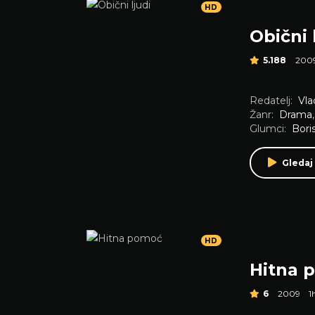
HD
Obični 
5.188
200
Redatelj:
Vla
Žanr:
Drama
Glumci:
Bori
Gledaj
HD
Hitna 
6
2009
1