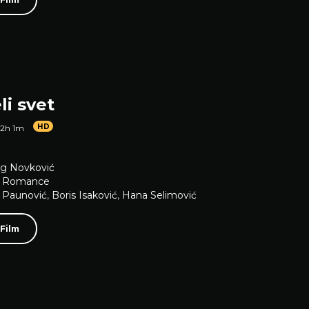
li svet
HD
2h 1m
g Novković
,
Romance
 Paunović
,
Boris Isaković
,
Hana Selimović
 Film