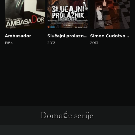
Ambasador
Slučajni prolaznik
Simon Čudotvorac
1984
2013
2013