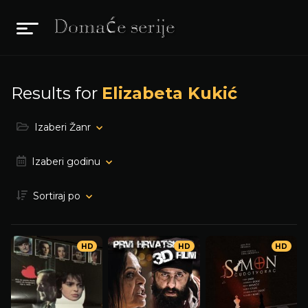
Results for
Elizabeta Kukić
Izaberi Žanr
Izaberi godinu
Sortiraj po
HD
HD
HD