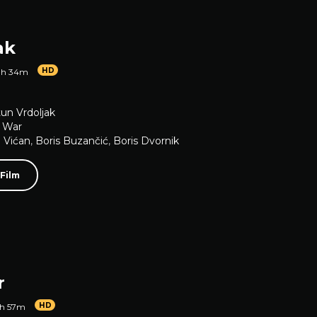
ak
HD
1h 34m
un Vrdoljak
,
War
 Vićan
,
Boris Buzančić
,
Boris Dvornik
 Film
r
HD
1h 57m