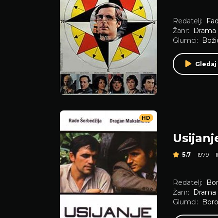
Redatelj:
Fad
Žanr:
Drama
Glumci:
Boži
Gledaj
HD
Usijanj
5.7
1979
Redatelj:
Bor
Žanr:
Drama
Glumci:
Boro