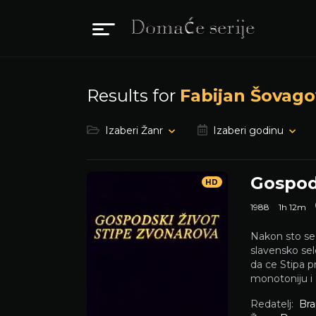
Results for
Fabijan Šovago
Izaberi Žanr
Izaberi godinu
Gospod
HD
1988
1h 12m
Nakon sto se 
slavensko se
da ce Stipa pr
monotoniju i
Redatelj:
Bra