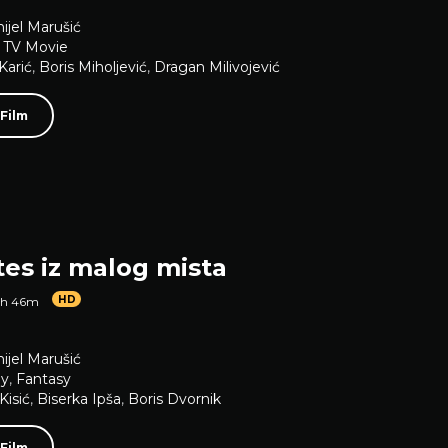
ijel Marušić
,
TV Movie
Karić
,
Boris Miholjević
,
Dragan Milivojević
 Film
tes iz malog mista
HD
1h 46m
ijel Marušić
y
,
Fantasy
Kisić
,
Biserka Ipša
,
Boris Dvornik
 Film