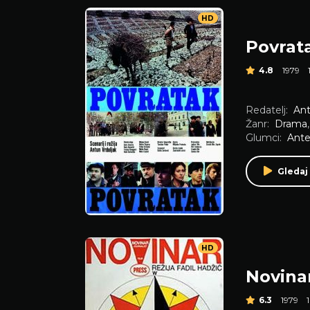
HD
Povrat
4.8
1979
Redatelj:
Ant
Žanr:
Drama
Glumci:
Ante
Gledaj
HD
Novina
6.3
1979