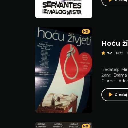
HD
Hoću ži
7.2
1982
Redatelj:
Mir
Žanr:
Drama
Glumci:
Ade
Gledaj
HD