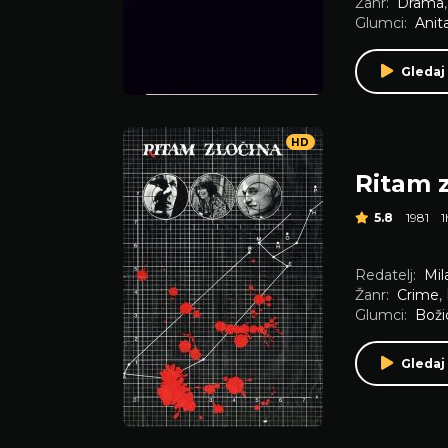
Žanr:
Drama
Glumci:
Anit
Gledaj
HD
Ritam 
5.8
1981
Redatelj:
Mi
Žanr:
Crime
,
Glumci:
Boži
Gledaj