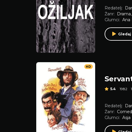
Redatelj:
Dan
Žanr:
Drama
Glumci:
Ana 
Gledaj
HD
Servan
5.4
1982
Redatelj:
Dan
Žanr:
Comed
Glumci:
Asja 
Gledaj