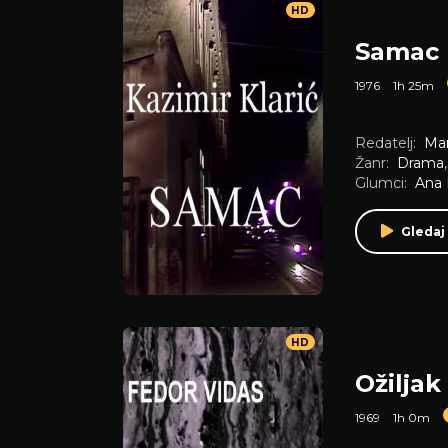
HD
Samac
1976
1h 25m
Redatelj:
Mar
Žanr:
Drama
Glumci:
Ana 
Gledaj
HD
Ožiljak
1969
1h 0m