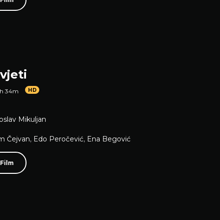
vjeti
HD
1h 34m
oslav Mikuljan
m Čejvan
,
Edo Peročević
,
Ena Begović
 Film