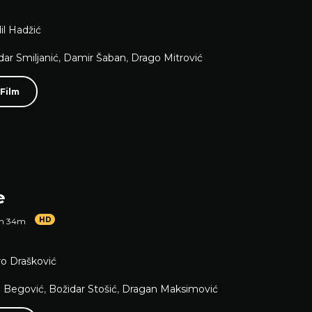
il Hadžić
dar Smiljanić
,
Damir Šaban
,
Drago Mitrović
 Film
e
HD
1h 34m
o Drašković
 Begović
,
Božidar Stošić
,
Dragan Maksimović