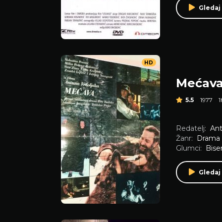
Gledaj
HD
Mećav
5.5
1977
Redatelj:
Ant
Žanr:
Drama
Glumci:
Bise
Gledaj