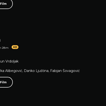
 Film
a
HD
1h 28m
un Vrdoljak
rka Alibegović
,
Danko Ljuština
,
Fabijan Šovagović
 Film