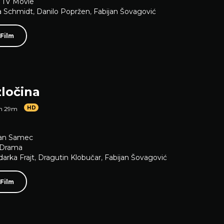
,
TV Movie
a Schmidt
,
Danilo Popržen
,
Fabijan Šovagović
 Film
zločina
HD
1h 29m
lan Samec
Drama
darka Frajt
,
Dragutin Klobučar
,
Fabijan Šovagović
 Film