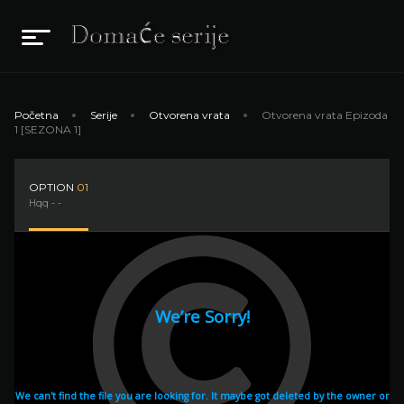
Početna
Serije
Otvorena vrata
Otvorena vrata Epizoda
1 [SEZONA 1]
OPTION
01
Hqq - -