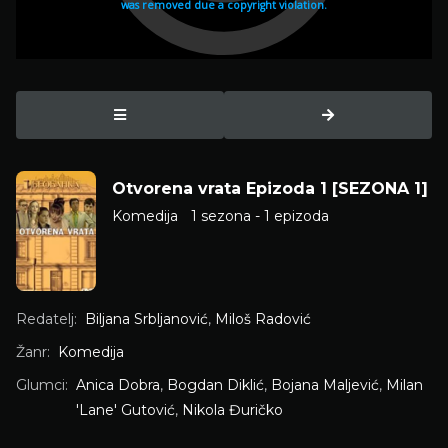
Otvorena vrata Epizoda 1 [SEZONA 1]
Komedija
1 sezona - 1 epizoda
Redatelj:
Biljana Srbljanović
,
Miloš Radović
Žanr:
Komedija
Glumci:
Anica Dobra
,
Bogdan Diklić
,
Bojana Maljević
,
Milan
'Lane' Gutović
,
Nikola Đuričko