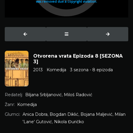
Otvorena vrata Epizoda 8 [SEZONA
3]
2013
Komedija
3 sezona - 8 epizoda
Redatelj:
Biljana Srbljanović
,
Miloš Radović
Žanr:
Komedija
Glumci:
Anica Dobra
,
Bogdan Diklić
,
Bojana Maljević
,
Milan
'Lane' Gutović
,
Nikola Đuričko