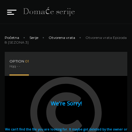
Početna
Serije
Otvorena vrata
Otvorena vrata Epizoda
8 [SEZONA 3]
OPTION
01
Hqq - -