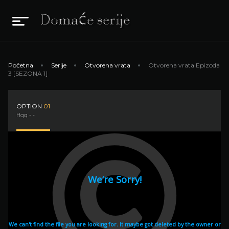
Početna
Serije
Otvorena vrata
Otvorena vrata Epizoda
3 [SEZONA 1]
OPTION
01
Hqq - -