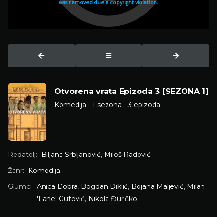
Otvorena vrata Epizoda 3 [SEZONA 1]
Komedija
1 sezona - 3 epizoda
Redatelj:
Biljana Srbljanović
,
Miloš Radović
Žanr:
Komedija
Glumci:
Anica Dobra
,
Bogdan Diklić
,
Bojana Maljević
,
Milan
'Lane' Gutović
,
Nikola Đuričko