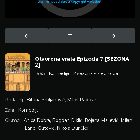
Otvorena vrata Epizoda 7 [SEZONA
2]
1995
Komedija
2 sezona - 7 epizoda
Redatelj:
Biljana Srbljanović
,
Miloš Radović
Žanr:
Komedija
Glumci:
Anica Dobra
,
Bogdan Diklić
,
Bojana Maljević
,
Milan
'Lane' Gutović
,
Nikola Đuričko