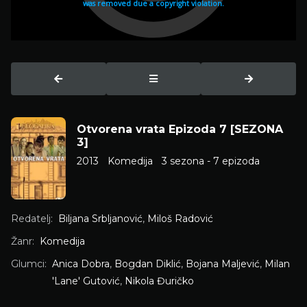
Otvorena vrata Epizoda 7 [SEZONA
3]
2013
Komedija
3 sezona - 7 epizoda
Redatelj:
Biljana Srbljanović
,
Miloš Radović
Žanr:
Komedija
Glumci:
Anica Dobra
,
Bogdan Diklić
,
Bojana Maljević
,
Milan
'Lane' Gutović
,
Nikola Đuričko