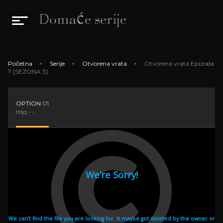
Početna
Serije
Otvorena vrata
Otvorena vrata Epizoda
7 [SEZONA 3]
OPTION
01
Hqq - -